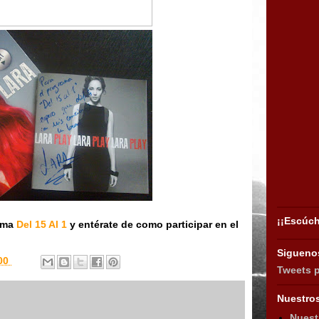
¡¡Escúch
rama
Del 15 Al 1
y entérate de como participar en el
Siguenos
:00
Tweets 
Nuestro
Nuest