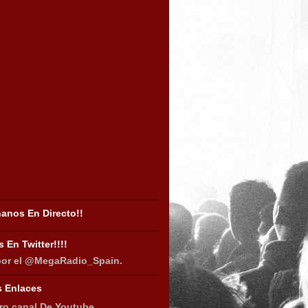
anos En Directo!!
 En Twitter!!!!
por el @MegaRadio_Spain.
s Enlaces
ro canal De Youtube