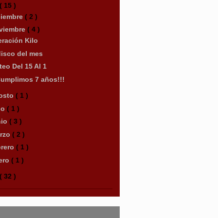
( 15 )
ciembre
( 2 )
viembre
( 4 )
ración Kilo
disco del mes
teo Del 15 Al 1
Cumplimos 7 años!!!
osto
( 1 )
lio
( 1 )
nio
( 3 )
rzo
( 2 )
brero
( 1 )
ero
( 1 )
( 32 )