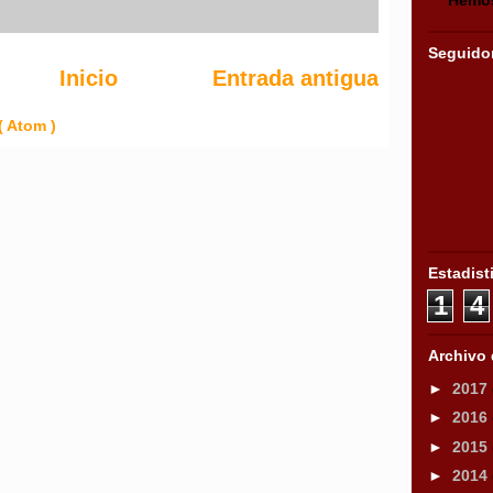
Seguido
Inicio
Entrada antigua
( Atom )
Estadist
1
4
Archivo 
►
2017
►
2016
►
2015
►
2014