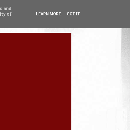
ss and
ity of
LEARN MORE
GOT IT