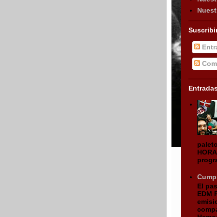
Nuest
Suscribi
Entr
Come
Entrada
palet
HORA 
progr
Cumpl
El pa
EDM R
emisi
compa
Hemos 