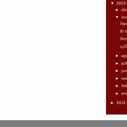
▼
2013
►
di
▼
no
Ope
El 
Sor
¡¡¡
►
ag
►
ju
►
ju
►
ma
►
fe
►
en
►
2012