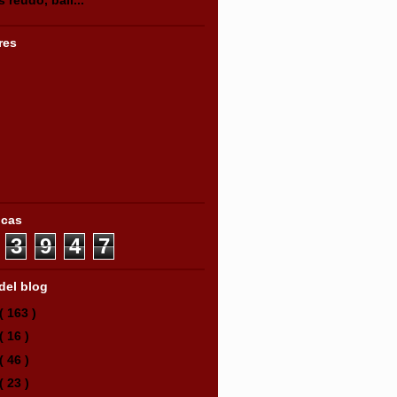
res
icas
3
9
4
7
del blog
( 163 )
( 16 )
( 46 )
( 23 )