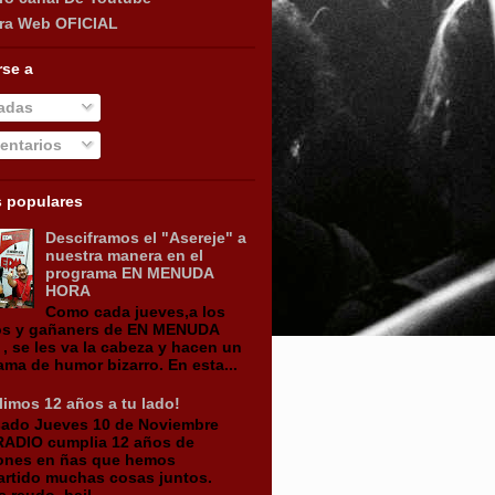
ra Web OFICIAL
rse a
adas
ntarios
s populares
Desciframos el "Asereje" a
nuestra manera en el
programa EN MENUDA
HORA
Como cada jueves,a los
os y gañaners de EN MENUDA
, se les va la cabeza y hacen un
ama de humor bizarro. En esta...
imos 12 años a tu lado!
sado Jueves 10 de Noviembre
ADIO cumplia 12 años de
ones en ñas que hemos
rtido muchas cosas juntos.
reudo, bail...