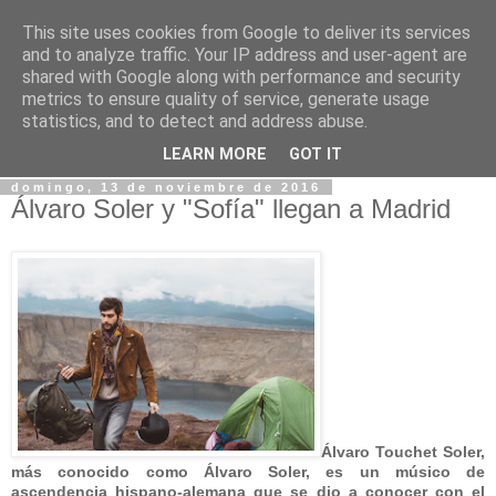
This site uses cookies from Google to deliver its services
Blog EDM Radio ® ©
and to analyze traffic. Your IP address and user-agent are
shared with Google along with performance and security
metrics to ensure quality of service, generate usage
Espacio dedicado para las novedades, noticias... de EDM
statistics, and to detect and address abuse.
RADIO
LEARN MORE
GOT IT
domingo, 13 de noviembre de 2016
Álvaro Soler y "Sofía" llegan a Madrid
Álvaro Touchet Soler,
más conocido como Álvaro Soler, es un músico de
ascendencia hispano-alemana que se dio a conocer con el