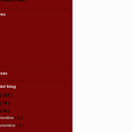
res
icas
del blog
( 163 )
( 16 )
( 46 )
ciembre
( 1 )
viembre
( 1 )