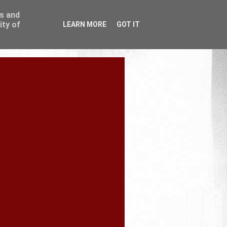
ss and
ity of
LEARN MORE
GOT IT