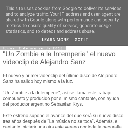
This site uses cookies from Google to deliver its services
Blog EDM Radio ® ©
and to analyze traffic. Your IP address and user-agent are
shared with Google along with performance and security
metrics to ensure quality of service, generate usage
Espacio dedicado para las novedades, noticias... de EDM
statistics, and to detect and address abuse.
RADIO
LEARN MORE
GOT IT
lunes, 2 de marzo de 2015
"Un Zombie a la Intemperie" el nuevo
videoclip de Alejandro Sanz
El nuevo y primer videoclip del último disco de Alejandro
Sanz ha salido hoy mismo a la luz.
"Un Zombie a la Intemperie", así se llama este trabajo
compuesto y producido por el mismo cantante, con ayuda
del productor argentino Sebastian Krys.
Este estreno supone el avance del que será su nuevo disco,
tres años después de "La música no se toca". Además, el
cantante iniciará una gira este verano por toda la geografía