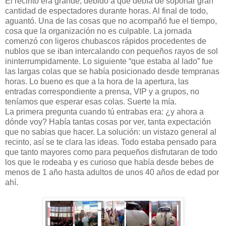
El recinto era grande, debido a que debía de soportar gran
cantidad de espectadores durante horas. Al final de todo,
aguantó. Una de las cosas que no acompañó fue el tiempo,
cosa que la organización no es culpable. La jornada
comenzó con ligeros chubascos rápidos procedentes de
nublos que se iban intercalando con pequeños rayos de sol
ininterrumpidamente. Lo siguiente “que estaba al lado” fue
las largas colas que se había posicionado desde tempranas
horas. Lo bueno es que a la hora de la apertura, las
entradas correspondiente a prensa, VIP y a grupos, no
teníamos que esperar esas colas. Suerte la mía.
La primera pregunta cuando tú entrabas era: ¿y ahora a
dónde voy? Había tantas cosas por ver, tanta expectación
que no sabias que hacer. La solución: un vistazo general al
recinto, así se te clara las ideas. Todo estaba pensado para
que tanto mayores como para pequeños disfrutaran de todo
los que le rodeaba y es curioso que había desde bebes de
menos de 1 año hasta adultos de unos 40 años de edad por
ahí.