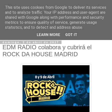
This site uses cookies from Google to deliver its services
Blog EDM Radio ® ©
and to analyze traffic. Your IP address and user-agent are
shared with Google along with performance and security
metrics to ensure quality of service, generate usage
Espacio dedicado para las novedades, noticias... de EDM
statistics, and to detect and address abuse.
RADIO
LEARN MORE
GOT IT
domingo, 2 de abril de 2017
EDM RADIO colabora y cubrirá el
ROCK DA HOUSE MADRID