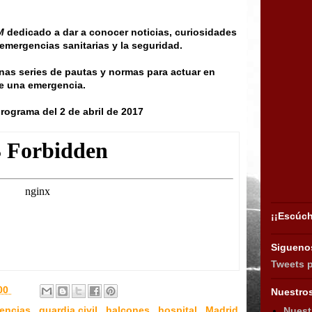
M
dedicado a dar a conocer noticias, curiosidades
emergencias sanitarias y la seguridad.
nas series de pautas y normas para actuar en
e una emergencia.
rograma del 2 de abril de 2017
¡¡Escúch
Siguenos
Tweets 
:00
Nuestro
encias
,
guardia civil
,
halcones
,
hospital
,
Madrid
Nuest