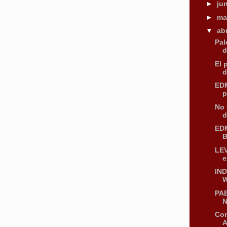
►
ju
►
m
▼
ab
Pal
d
El 
d
EDM
p
No 
d
EDM
B
LE
e
IND
W
PAB
N
Com
A