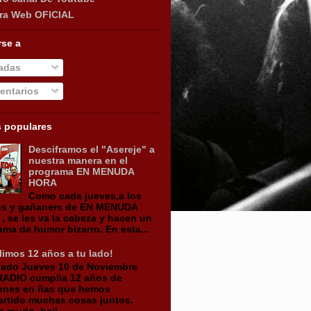
ra Web OFICIAL
rse a
adas
ntarios
s populares
Desciframos el "Asereje" a
nuestra manera en el
programa EN MENUDA
HORA
Como cada jueves,a los
os y gañaners de EN MENUDA
, se les va la cabeza y hacen un
ama de humor bizarro. En esta...
imos 12 años a tu lado!
sado Jueves 10 de Noviembre
ADIO cumplia 12 años de
ones en ñas que hemos
rtido muchas cosas juntos.
reudo, bail...