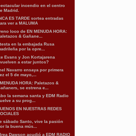
ectacular incendio en el centro
e Madrid.
CA ES TARDE sortea entradas
ara ver a MALUMA
reno loco de EN MENUDA HORA:
aletazos & Gañane...
testa en la embajada Rusa
adrileña por la opre...
e Evans y Jon Kortajarena
vuelven a estar juntos?
el Navarro ensaya por primera
ez el 5 de mayo,...
 MENUDA HORA: Paletazos &
añaners, se estrena e...
bo la semana santa y EDM Radio
uelve a su prog...
GUENOS EN NUESTRAS REDES
OCIALES
e sábado Santo, vive la pasión
or la buena mús...
rea Dawson acudió a EDM RADIO