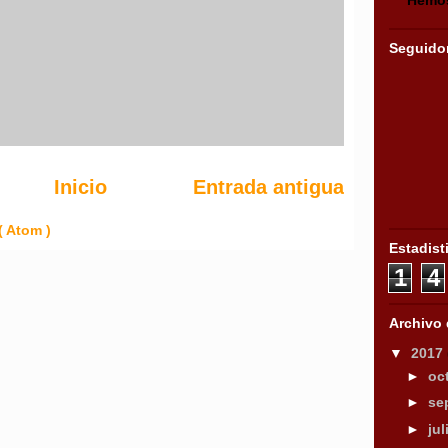
Seguido
Inicio
Entrada antigua
( Atom )
Estadist
1
4
Archivo 
▼
2017
►
oc
►
se
►
ju