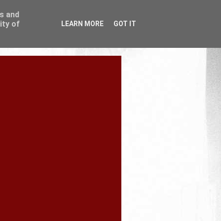
ss and
ity of
LEARN MORE
GOT IT