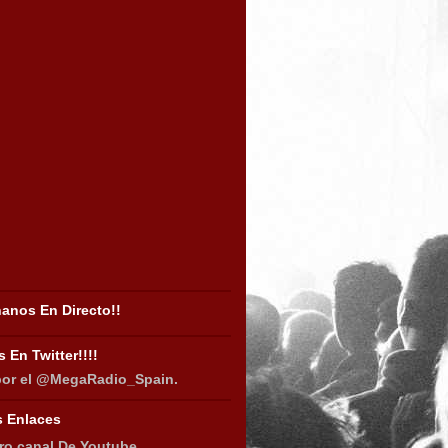
anos En Directo!!
 En Twitter!!!!
por el @MegaRadio_Spain.
s Enlaces
ro canal De Youtube