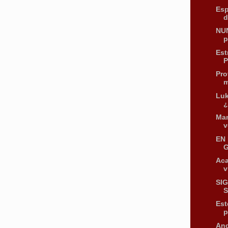
Esp
d
NUN
p
Est
P
Pro
m
Luk
¿
Man
v
EN
G
Aca
v
SI
S
Est
p
And