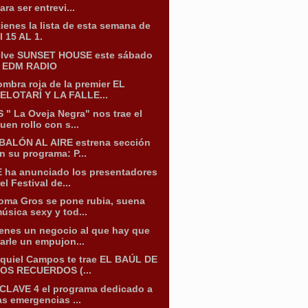
ara ser entrevi...
tienes la lista de esta semana de
l 15 AL 1.
lve SUNSET HOUSE este sábado
 EDM RADIO
ombra roja de la premier EL
ELOTARÍ Y LA FALLE...
 " La Oveja Negra" nos trae el
uen rollo con s...
BALÓN AL AIRE estrena sección
n su programa: P...
 ha anunciado los presentadores
el Festival de...
oma Gros se pone rubia, suena
úsica sexy y tod...
enes un negocio al que hay que
arle un empujon...
quiel Campos te trae EL BAÚL DE
OS RECUERDOS (...
CLAVE 4 el programa dedicado a
as emergencias ...