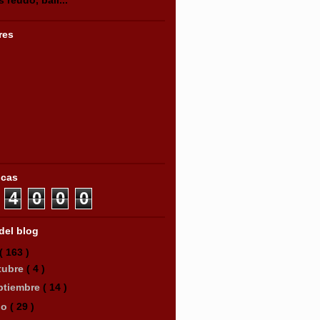
res
icas
4
0
0
0
del blog
( 163 )
tubre
( 4 )
ptiembre
( 14 )
lio
( 29 )