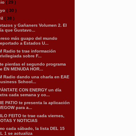
nio
( 29 )
ayo
( 30 )
ril
( 38 )
etazos y Gañaners Volumen 2. El
ía que Gustavo...
preso más guapo del mundo
eportado a Estados U...
 Radio te trae información
rivilegiada sobre F...
te pierdas el segundo programa
e EN MENUDA HOR...
 Radio dando una charla en EAE
usiness School...
VÁNTATE CON ENERGY un día
xtra cada semana y co...
IE PATIO te presenta la aplicación
EGOW para a...
LO FEITO te trae cada viernes,
OTAS Y NOTICIAS
o cada sábado, la lista DEL 15
L 1 se actualiza