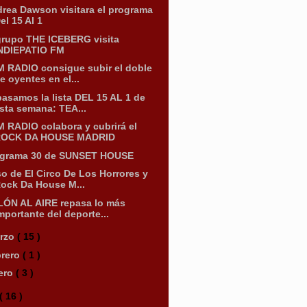
rea Dawson visitara el programa
el 15 Al 1
grupo THE ICEBERG visita
NDIEPATIO FM
 RADIO consigue subir el doble
e oyentes en el...
asamos la lista DEL 15 AL 1 de
sta semana: TEA...
 RADIO colabora y cubrirá el
OCK DA HOUSE MADRID
ograma 30 de SUNSET HOUSE
o de El Circo De Los Horrores y
ock Da House M...
ÓN AL AIRE repasa lo más
mportante del deporte...
rzo
( 15 )
brero
( 1 )
ero
( 3 )
( 16 )