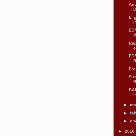
And
D
El 
I
EDM
d
Rep
e
EDM
R
Pr
Sus
R
BAL
i
►
ma
►
fe
►
en
►
2016