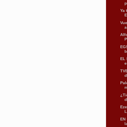
p
Ya 
E
Vue
a
Alf
P
EGS
b
EL 
e
TVE
d
Pal
m
¿Ti
d
Eze
L
EN 
l