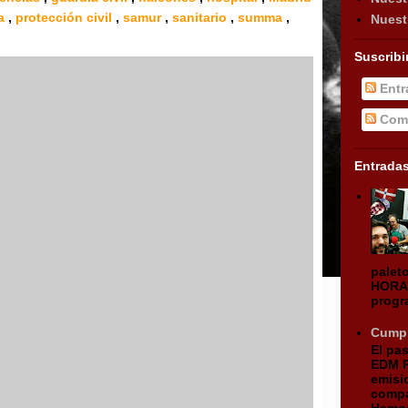
ia
,
protección civil
,
samur
,
sanitario
,
summa
,
Nuest
Suscribi
Entr
Come
Entrada
palet
HORA 
progr
Cumpl
El pa
EDM R
emisi
compa
Hemos 