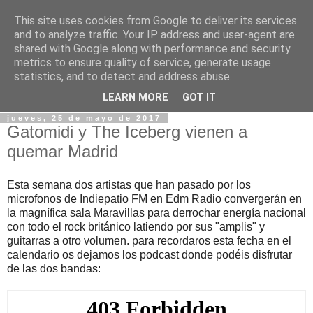
This site uses cookies from Google to deliver its services
Blog EDM Radio ® ©
and to analyze traffic. Your IP address and user-agent are
shared with Google along with performance and security
metrics to ensure quality of service, generate usage
Espacio dedicado para las novedades, noticias... de EDM
statistics, and to detect and address abuse.
RADIO
LEARN MORE
GOT IT
jueves, 25 de mayo de 2017
Gatomidi y The Iceberg vienen a
quemar Madrid
Esta semana dos artistas que han pasado por los
microfonos de Indiepatio FM en Edm Radio convergerán en
la magnífica sala Maravillas para derrochar energía nacional
con todo el rock británico latiendo por sus "amplis" y
guitarras a otro volumen. para recordaros esta fecha en el
calendario os dejamos los podcast donde podéis disfrutar
de las dos bandas: